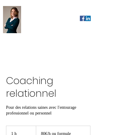
AL Coach&vous
Coaching
relationnel
Pour des relations saines avec l'entourage
professionnel ou personnel
80€/h
ou
1 h
1
80€/h ou formule
formule