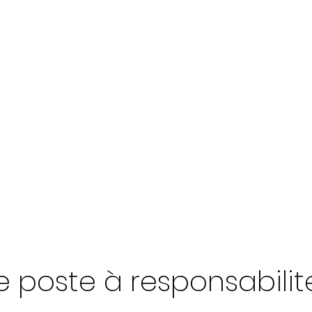
s
Contact
CGV
réglement intérieur
e poste à responsabilit