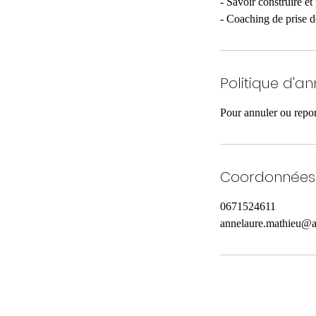
- Savoir construire e
- Coaching de prise d
Politique d'an
Pour annuler ou repor
Coordonnées
0671524611
annelaure.mathieu@a