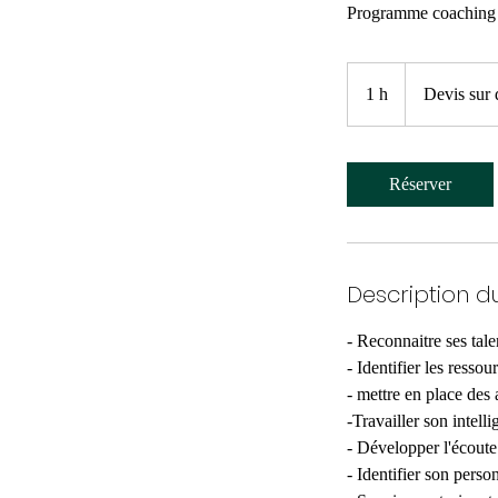
Programme coaching re
Devis
sur
1 h
1
Devis sur
demande
Réserver
Description d
- Reconnaitre ses tale
- Identifier les ressou
- mettre en place des 
-Travailler son intell
- Développer l'écoute
- Identifier son perso