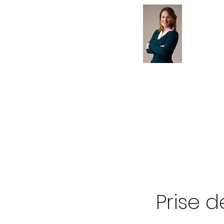
AL Coach&vous
Accueil
À propos de moi
Services
Témoignage
Prise d