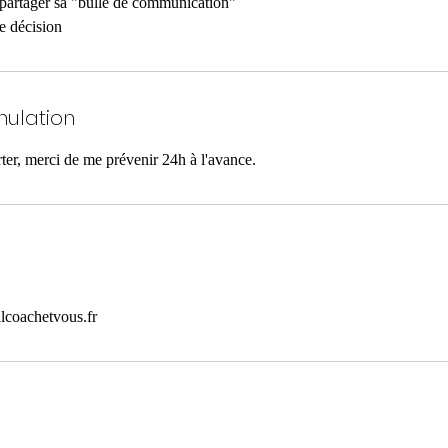
t partager sa "bulle de communication"
e décision
nulation
ter, merci de me prévenir 24h à l'avance.
lcoachetvous.fr